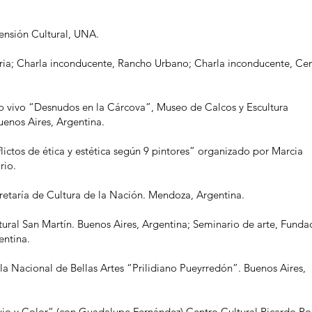
ensión Cultural, UNA.
tria; Charla inconducente, Rancho Urbano; Charla inconducente, Ce
o vivo “Desnudos en la Cárcova”, Museo de Calcos y Escultura
enos Aires, Argentina.
lictos de ética y estética según 9 pintores” organizado por Marcia
rio.
cretaría de Cultura de la Nación. Mendoza, Argentina.
tural San Martín. Buenos Aires, Argentina; Seminario de arte, Funda
entina.
ela Nacional de Bellas Artes “Prilidiano Pueyrredón”. Buenos Aires,
ujo y Color” (con Guadalupe Fernández) Centro Cultural Ricardo Ro